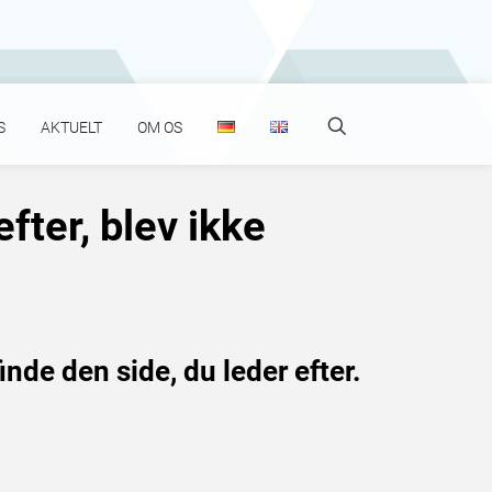
Search
S
AKTUELT
OM OS
fter, blev ikke
nde den side, du leder efter.