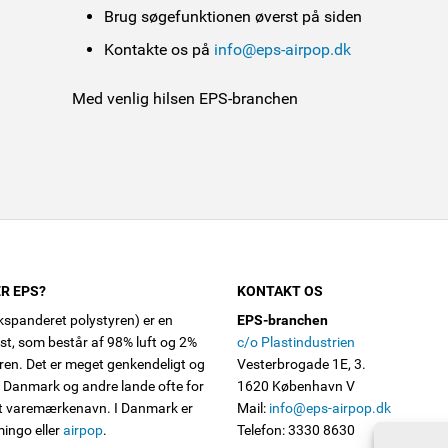
Brug søgefunktionen øverst på siden
Kontakte os på
info@eps-airpop.dk
Med venlig hilsen EPS-branchen
R EPS?
KONTAKT OS
spanderet polystyren) er en
EPS-branchen
ast, som består af 98% luft og 2%
c/o Plastindustrien
ren. Det er meget genkendeligt og
Vesterbrogade 1E, 3.
i Danmark og andre lande ofte for
1620 København V
lt varemærkenavn. I Danmark er
Mail:
info@eps-airpop.dk
mingo eller
airpop
.
Telefon: 3330 8630