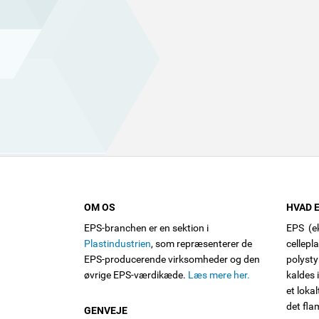
OM OS
HVAD E
EPS-branchen er en sektion i
EPS (ek
Plastindustrien
, som repræsenterer de
cellepl
EPS-producerende virksomheder og den
polysty
øvrige EPS-værdikæde.
Læs mere her.
kaldes 
et loka
det fla
GENVEJE