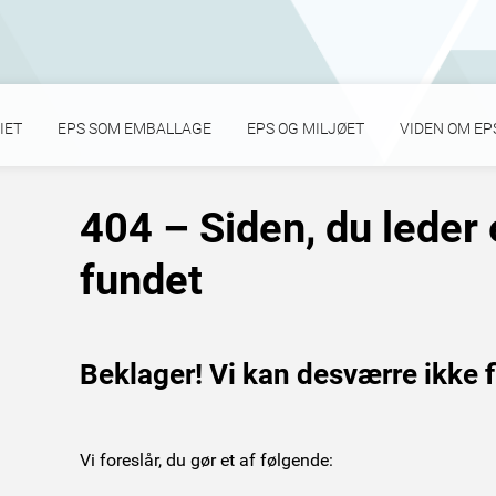
IET
EPS SOM EMBALLAGE
EPS OG MILJØET
VIDEN OM EP
404 – Siden, du leder e
fundet
Beklager! Vi kan desværre ikke fi
Vi foreslår, du gør et af følgende: