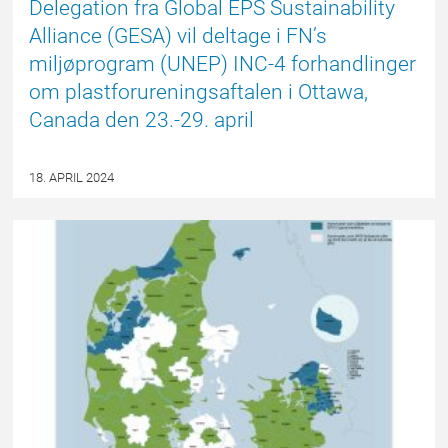
Delegation fra Global EPS Sustainability
Alliance (GESA) vil deltage i FN’s
miljøprogram (UNEP) INC-4 forhandlinger
om plastforureningsaftalen i Ottawa,
Canada den 23.-29. april
18. APRIL 2024
EPSBLOGGEN