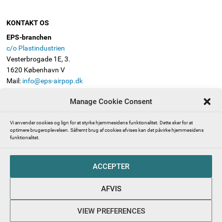
KONTAKT OS
EPS-branchen
c/o Plastindustrien
Vesterbrogade 1E, 3.
1620 København V
Mail:
info@eps-airpop.dk
Telefon: 3330 8630
Manage Cookie Consent
FØLG EPS-BRANCHEN
Vi anvender cookies og lign for at styrke hjemmesidens funktionalitet. Dette sker for at
optimere brugeroplevelsen. Såfremt brug af cookies afvises kan det påvirke hjemmesidens
funktionalitet.
Presserum | Pressekontakt | EPS-branchen (ekspanderet
ACCEPTER
polystyren, også kendt som Flamingo)
Abonnér på EPS-branchens nyhedsbrev
AFVIS
EPS-branchen – en del af Plastindustrien beskytter dine
persondata
VIEW PREFERENCES