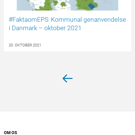
#FaktaomEPS: Kommunal genanvendelse
i Danmark – oktober 2021
20. OKTOBER 2021
Ældre
Navigation
til
indlæg
indlæg
OM OS