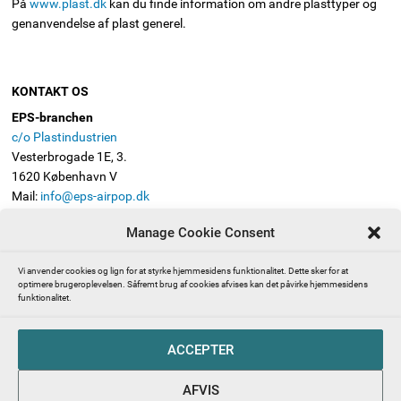
På
www.plast.dk
kan du finde information om andre plasttyper og
genanvendelse af plast generel.
KONTAKT OS
EPS-branchen
c/o Plastindustrien
Vesterbrogade 1E, 3.
1620 København V
Mail:
info@eps-airpop.dk
Telefon: 3330 8630
Manage Cookie Consent
FØLG EPS-BRANCHEN
Vi anvender cookies og lign for at styrke hjemmesidens funktionalitet. Dette sker for at
optimere brugeroplevelsen. Såfremt brug af cookies afvises kan det påvirke hjemmesidens
funktionalitet.
Presserum | Pressekontakt | EPS-branchen (ekspanderet
ACCEPTER
polystyren, også kendt som Flamingo)
Abonnér på EPS-branchens nyhedsbrev
AFVIS
EPS-branchen – en del af Plastindustrien beskytter dine