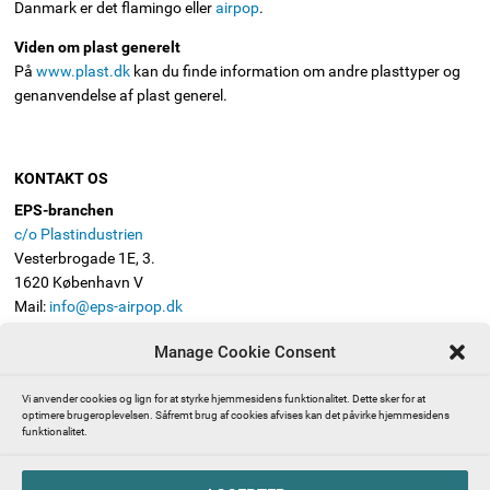
Danmark er det flamingo eller
airpop
.
Viden om plast generelt
På
www.plast.dk
kan du finde information om andre plasttyper og
genanvendelse af plast generel.
KONTAKT OS
EPS-branchen
c/o Plastindustrien
Vesterbrogade 1E, 3.
1620 København V
Mail:
info@eps-airpop.dk
Telefon: 3330 8630
Manage Cookie Consent
FØLG EPS-BRANCHEN
Vi anvender cookies og lign for at styrke hjemmesidens funktionalitet. Dette sker for at
optimere brugeroplevelsen. Såfremt brug af cookies afvises kan det påvirke hjemmesidens
funktionalitet.
Presserum | Pressekontakt | EPS-branchen (ekspanderet