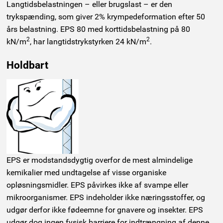
Langtidsbelastningen – eller brugslast – er den
trykspænding, som giver 2% krympedeformation efter 50
års belastning. EPS 80 med korttidsbelastning på 80
2
2
kN/m
, har langtidstrykstyrken 24 kN/m
.
Holdbart
EPS er modstandsdygtig overfor de mest almindelige
kemikalier med undtagelse af visse organiske
opløsningsmidler. EPS påvirkes ikke af svampe eller
mikroorganismer. EPS indeholder ikke næringsstoffer, og
udgør derfor ikke fødeemne for gnavere og insekter. EPS
udgør dog ingen fysisk barriere for indtrængning af denne