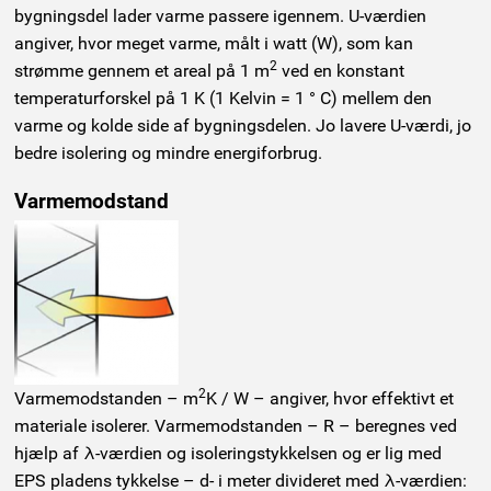
bygningsdel lader varme passere igennem. U-værdien
angiver, hvor meget varme, målt i watt (W), som kan
2
strømme gennem et areal på 1 m
ved en konstant
temperaturforskel på 1 K (1 Kelvin = 1 ° C) mellem den
varme og kolde side af bygningsdelen. Jo lavere U-værdi, jo
bedre isolering og mindre energiforbrug.
Varmemodstand
2
Varmemodstanden – m
K / W – angiver, hvor effektivt et
materiale isolerer. Varmemodstanden – R – beregnes ved
hjælp af λ-værdien og isoleringstykkelsen og er lig med
EPS pladens tykkelse – d- i meter divideret med λ-værdien: