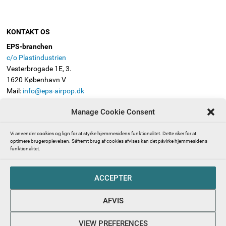
KONTAKT OS
EPS-branchen
c/o Plastindustrien
Vesterbrogade 1E, 3.
1620 København V
Mail:
info@eps-airpop.dk
Telefon: 3330 8630
Manage Cookie Consent
FØLG EPS-BRANCHEN
Vi anvender cookies og lign for at styrke hjemmesidens funktionalitet. Dette sker for at
optimere brugeroplevelsen. Såfremt brug af cookies afvises kan det påvirke hjemmesidens
funktionalitet.
Presserum | Pressekontakt | EPS-branchen (ekspanderet
ACCEPTER
polystyren, også kendt som Flamingo)
Abonnér på EPS-branchens nyhedsbrev
AFVIS
EPS-branchen – en del af Plastindustrien beskytter dine
persondata
VIEW PREFERENCES