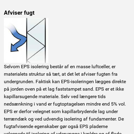
Afviser fugt
Selvom EPS isolering består af en masse luftceller, er
materialets struktur så tæt, at det let afviser fugten fra
undergrunden. Faktisk kan EPS-isoleringen lægges direkte
på jorden oven på et lag faststampet sand. EPS er et ikke
kapillarsugende materiale. Selv ved længere tids
nedsænkning i vand er fugtoptagelsen mindre end 5% vol.
EPS er derfor velegnet som kapillarbrydende lag under
terrændæk og ved udvendig isolering af fundamenter. De
fugtafvisende egenskaber gør også EPS pladerne
velegnede til isolering af ydervægge i kældre og af flade