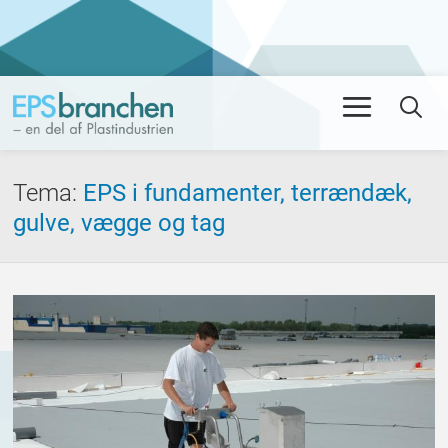
Men
Se
Tema
:
EPS i fundamenter, terrændæk,
gulve, vægge og tag