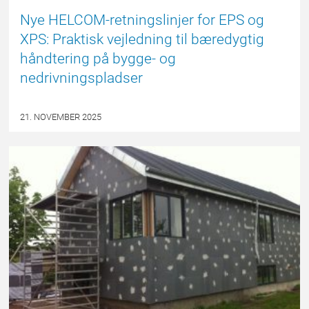
Nye HELCOM-retningslinjer for EPS og
XPS: Praktisk vejledning til bæredygtig
håndtering på bygge- og
nedrivningspladser
21. NOVEMBER 2025
EPSBLOGGEN