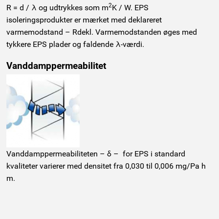
2
R = d / λ og udtrykkes som m
K / W. EPS
isoleringsprodukter er mærket med deklareret
varmemodstand – Rdekl. Varmemodstanden øges med
tykkere EPS plader og faldende λ-værdi.
Vanddamppermeabilitet
Vanddamppermeabiliteten – δ – for EPS i standard
kvaliteter varierer med densitet fra 0,030 til 0,006 mg/Pa h
m.