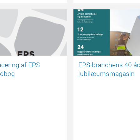
DEBAT
cering af EPS
EPS-branchens 40 år
idbog
jubilæumsmagasin