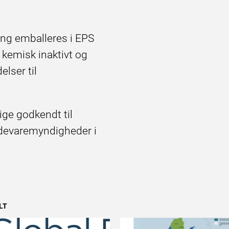
ng emballeres i EPS
r kemisk inaktivt og
elser til
ige godkendt til
ødevaremyndigheder i
LT
EPSBLOGGEN
EPSB