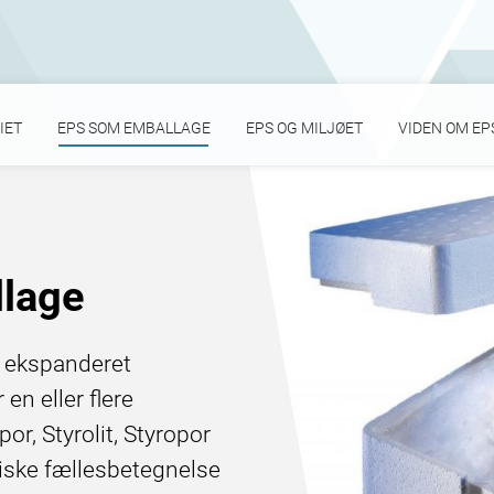
IET
EPS SOM EMBALLAGE
EPS OG MILJØET
VIDEN OM EP
lage
r ekspanderet
en eller flere
r, Styrolit, Styropor
iske fællesbetegnelse