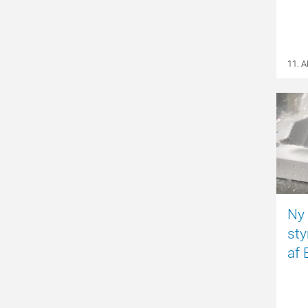
11. 
Ny 
st
af