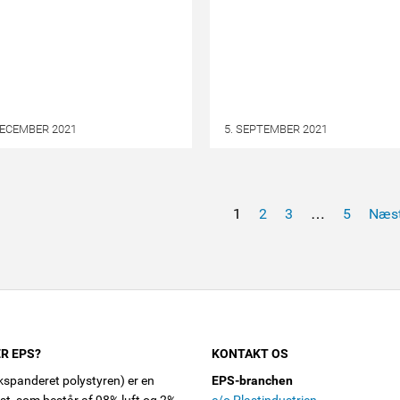
DECEMBER 2021
5. SEPTEMBER 2021
1
2
3
…
5
Næst
R EPS?
KONTAKT OS
spanderet polystyren) er en
EPS-branchen
ast, som består af 98% luft og 2%
c/o Plastindustrien