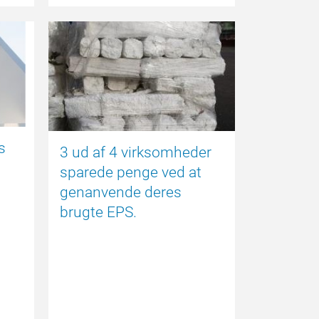
NYHED
NYHED
s
3 ud af 4 virksomheder
sparede penge ved at
genanvende deres
brugte EPS.