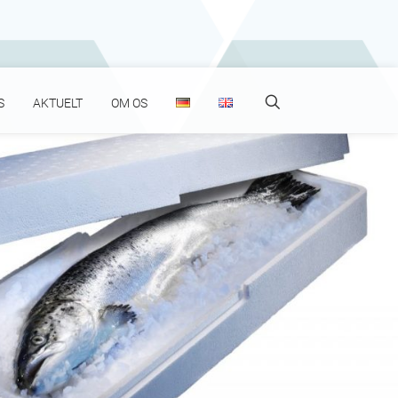
Search
S
AKTUELT
OM OS