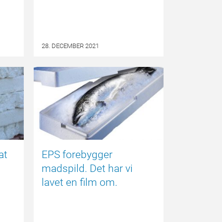
28. DECEMBER 2021
NYHED
NYHED
at
EPS forebygger
madspild. Det har vi
lavet en film om.