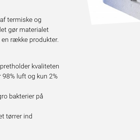
 af termiske og
et gør materialet
f en række produkter.
pretholder kvaliteten
er 98% luft og kun 2%
gro bakterier på
t tørrer ind