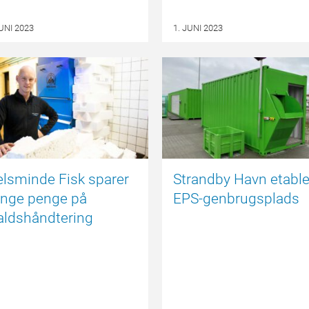
JUNI 2023
1. JUNI 2023
EPSBLOGGEN
EPSB
lsminde Fisk sparer
Strandby Havn etable
nge penge på
EPS-genbrugsplads
aldshåndtering