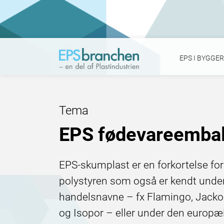
EPS I BYGGER
:
Tema
EPS fødevareembal
EPS-skumplast er en forkortelse fo
polystyren som også er kendt under 
handelsnavne – fx Flamingo, Jackopo
og Isopor – eller under den europæ