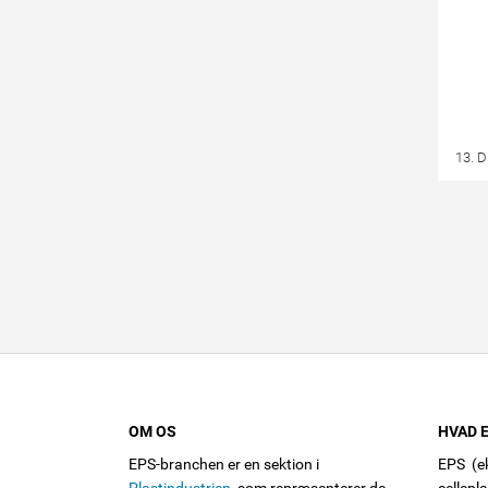
13. 
OM OS
HVAD E
EPS-branchen er en sektion i
EPS (ek
Plastindustrien
, som repræsenterer de
cellepl