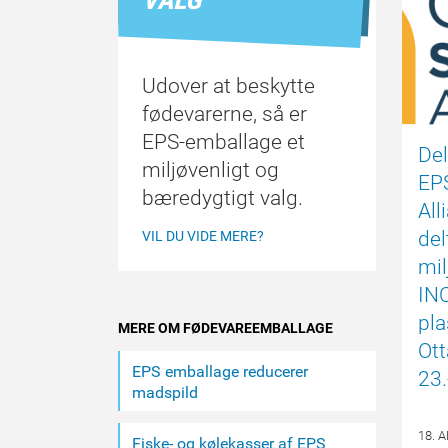
indhold
VALG
Udover at beskytte
fødevarerne, så er
EPS-emballage et
Del
miljøvenligt og
EPS
bæredygtigt valg.
All
del
VIL DU VIDE MERE?
mi
INC
pla
MERE OM FØDEVAREEMBALLAGE
Ot
EPS emballage reducerer
23.
madspild
18. 
Fiske- og kølekasser af EPS