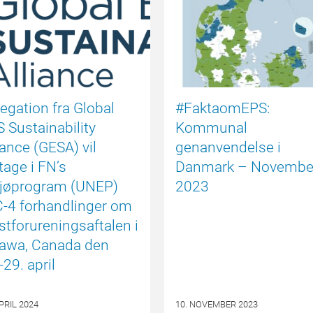
egation fra Global
#FaktaomEPS:
 Sustainability
Kommunal
iance (GESA) vil
genanvendelse i
tage i FN’s
Danmark – Novembe
ljøprogram (UNEP)
2023
-4 forhandlinger om
stforureningsaftalen i
tawa, Canada den
-29. april
APRIL 2024
10. NOVEMBER 2023