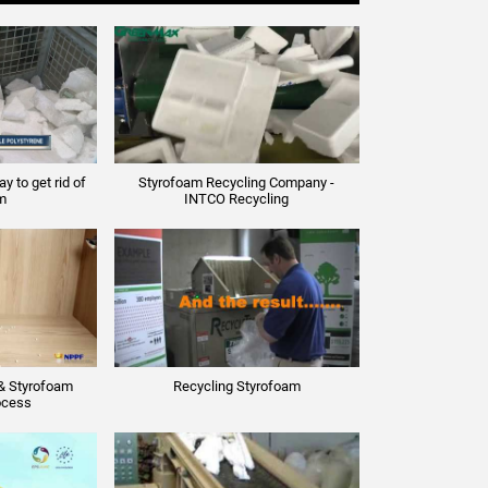
 to get rid of
Styrofoam Recycling Company -
m
INTCO Recycling
& Styrofoam
Recycling Styrofoam
ocess