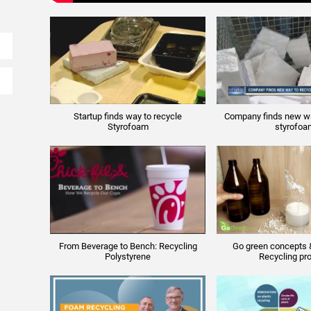
Startup finds way to recycle
Company finds new way
Styrofoam
styrofoa
From Beverage to Bench: Recycling
Go green concepts 
Polystyrene
Recycling pr