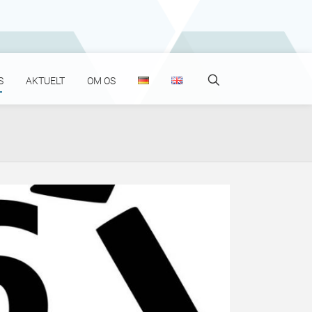
Search
S
AKTUELT
OM OS