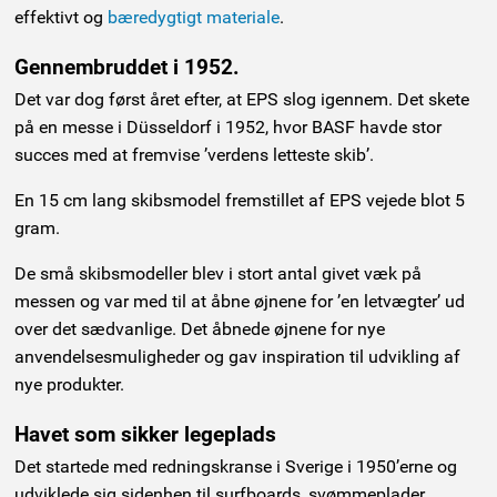
effektivt og
bæredygtigt materiale
.
Gennembruddet i 1952.
Det var dog først året efter, at EPS slog igennem. Det skete
på en messe i Düsseldorf i 1952, hvor BASF havde stor
succes med at fremvise ’verdens letteste skib’.
En 15 cm lang skibsmodel fremstillet af EPS vejede blot 5
gram.
De små skibsmodeller blev i stort antal givet væk på
messen og var med til at åbne øjnene for ’en letvægter’ ud
over det sædvanlige. Det åbnede øjnene for nye
anvendelsesmuligheder og gav inspiration til udvikling af
nye produkter.
Havet som sikker legeplads
Det startede med redningskranse i Sverige i 1950’erne og
udviklede sig sidenhen til surfboards, svømmeplader,