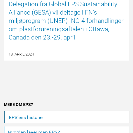
Delegation fra Global EPS Sustainability
Alliance (GESA) vil deltage i FN’s
miljøprogram (UNEP) INC-4 forhandlinger
om plastforureningsaftalen i Ottawa,
Canada den 23.-29. april
18. APRIL 2024
Andet
MERE OM EPS?
indhold
EPS’ens historie
Hvordan laver man EPS?