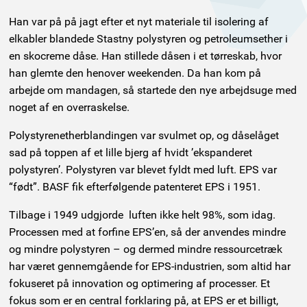
Han var på på jagt efter et nyt materiale til isolering af
elkabler blandede Stastny polystyren og petroleumsether i
en skocreme dåse. Han stillede dåsen i et tørreskab, hvor
han glemte den henover weekenden. Da han kom på
arbejde om mandagen, så startede den nye arbejdsuge med
noget af en overraskelse.
Polystyrenetherblandingen var svulmet op, og dåselåget
sad på toppen af et lille bjerg af hvidt ’ekspanderet
polystyren’. Polystyren var blevet fyldt med luft. EPS var
“født”. BASF fik efterfølgende patenteret EPS i 1951.
Tilbage i 1949 udgjorde luften ikke helt 98%, som idag.
Processen med at forfine EPS’en, så der anvendes mindre
og mindre polystyren – og dermed mindre ressourcetræk
har været gennemgående for EPS-industrien, som altid har
fokuseret på innovation og optimering af processer. Et
fokus som er en central forklaring på, at EPS er et billigt,