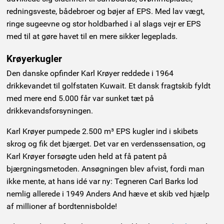
redningsveste, bådebroer og bøjer af EPS. Med lav vægt,
ringe sugeevne og stor holdbarhed i al slags vejr er EPS
med til at gøre havet til en mere sikker legeplads.
Krøyerkugler
Den danske opfinder Karl Krøyer reddede i 1964
drikkevandet til golfstaten Kuwait. Et dansk fragtskib fyldt
med mere end 5.000 får var sunket tæt på
drikkevandsforsyningen.
Karl Krøyer pumpede 2.500 m³ EPS kugler ind i skibets
skrog og fik det bjærget. Det var en verdenssensation, og
Karl Krøyer forsøgte uden held at få patent på
bjærgningsmetoden. Ansøgningen blev afvist, fordi man
ikke mente, at hans idé var ny: Tegneren Carl Barks lod
nemlig allerede i 1949 Anders And hæve et skib ved hjælp
af millioner af bordtennisbolde!