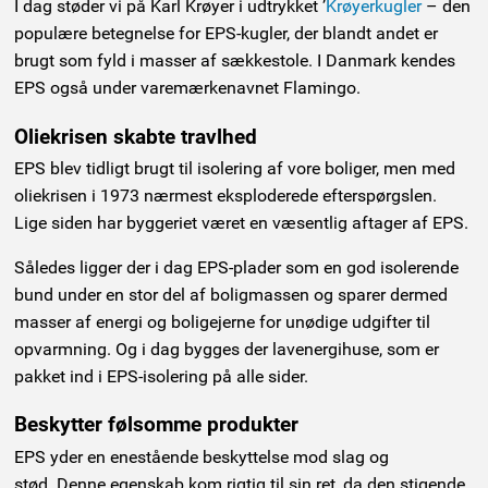
I dag støder vi på Karl Krøyer i udtrykket ’
Krøyerkugler
– den
populære betegnelse for EPS-kugler, der blandt andet er
brugt som fyld i masser af sækkestole. I Danmark kendes
EPS også under varemærkenavnet Flamingo.
Oliekrisen skabte travlhed
EPS blev tidligt brugt til isolering af vore boliger, men med
oliekrisen i 1973 nærmest eksploderede efterspørgslen.
Lige siden har byggeriet været en væsentlig aftager af EPS.
Således ligger der i dag EPS-plader som en god isolerende
bund under en stor del af boligmassen og sparer dermed
masser af energi og boligejerne for unødige udgifter til
opvarmning. Og i dag bygges der lavenergihuse, som er
pakket ind i EPS-isolering på alle sider.
Beskytter følsomme produkter
EPS yder en enestående beskyttelse mod slag og
stød. Denne egenskab kom rigtig til sin ret, da den stigende