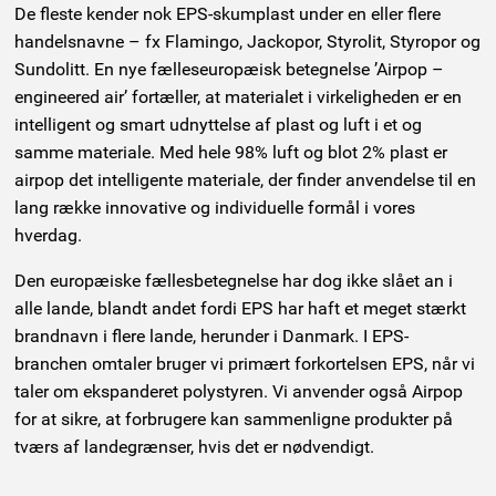
De fleste kender nok EPS-skumplast under en eller flere
handelsnavne – fx Flamingo, Jackopor, Styrolit, Styropor og
Sundolitt. En nye fælleseuropæisk betegnelse ’Airpop –
engineered air’ fortæller, at materialet i virkeligheden er en
intelligent og smart udnyttelse af plast og luft i et og
samme materiale. Med hele 98% luft og blot 2% plast er
airpop det intelligente materiale, der finder anvendelse til en
lang række innovative og individuelle formål i vores
hverdag.
Den europæiske fællesbetegnelse har dog ikke slået an i
alle lande, blandt andet fordi EPS har haft et meget stærkt
brandnavn i flere lande, herunder i Danmark. I EPS-
branchen omtaler bruger vi primært forkortelsen EPS, når vi
taler om ekspanderet polystyren. Vi anvender også Airpop
for at sikre, at forbrugere kan sammenligne produkter på
tværs af landegrænser, hvis det er nødvendigt.