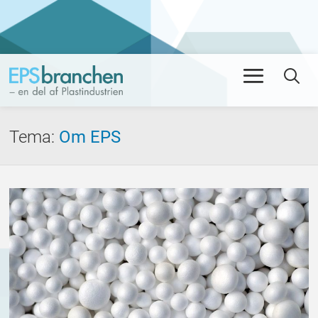
Men
Se
Tema
:
Om EPS