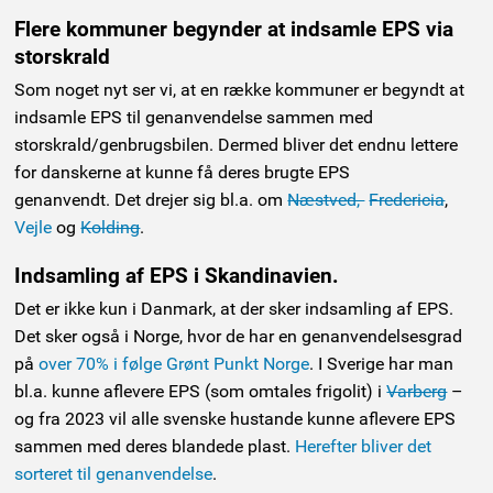
Flere kommuner begynder at indsamle EPS via
storskrald
Som noget nyt ser vi, at en række kommuner er begyndt at
indsamle EPS til genanvendelse sammen med
storskrald/genbrugsbilen. Dermed bliver det endnu lettere
for danskerne at kunne få deres brugte EPS
genanvendt. Det drejer sig bl.a. om
Næstved,
Fredericia
,
Vejle
og
Kolding
.
Indsamling af EPS i Skandinavien.
Det er ikke kun i Danmark, at der sker indsamling af EPS.
Det sker også i Norge, hvor de har en genanvendelsesgrad
på
over 70% i følge Grønt Punkt Norge
. I Sverige har man
bl.a. kunne aflevere EPS (som omtales frigolit) i
Varberg
–
og fra 2023 vil alle svenske hustande kunne aflevere EPS
sammen med deres blandede plast.
Herefter bliver det
sorteret til genanvendelse
.