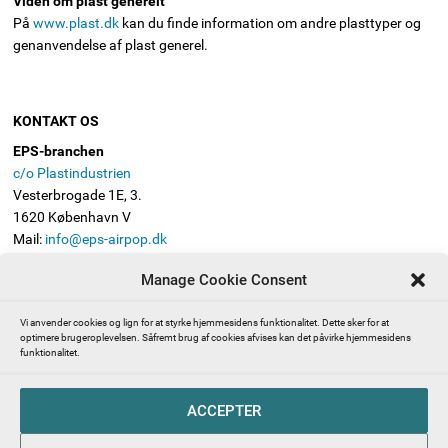
Viden om plast generelt
På
www.plast.dk
kan du finde information om andre plasttyper og
genanvendelse af plast generel.
KONTAKT OS
EPS-branchen
c/o Plastindustrien
Vesterbrogade 1E, 3.
1620 København V
Mail:
info@eps-airpop.dk
Telefon: 3330 8630
Manage Cookie Consent
FØLG EPS-BRANCHEN
Vi anvender cookies og lign for at styrke hjemmesidens funktionalitet. Dette sker for at
optimere brugeroplevelsen. Såfremt brug af cookies afvises kan det påvirke hjemmesidens
funktionalitet.
Presserum | Pressekontakt | EPS-branchen (ekspanderet
ACCEPTER
polystyren, også kendt som Flamingo)
Abonnér på EPS-branchens nyhedsbrev