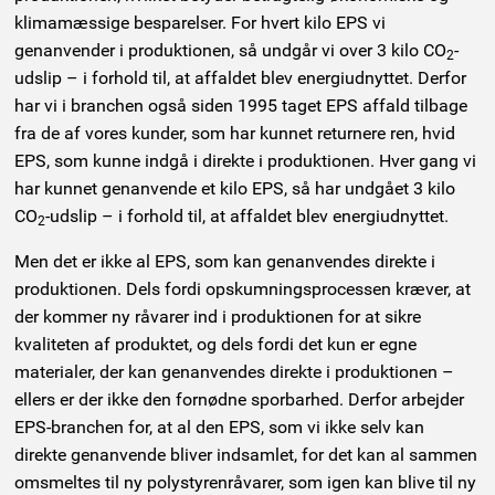
klimamæssige besparelser. For hvert kilo EPS vi
genanvender i produktionen, så undgår vi over 3 kilo CO
-
2
udslip – i forhold til, at affaldet blev energiudnyttet. Derfor
har vi i branchen også siden 1995 taget EPS affald tilbage
fra de af vores kunder, som har kunnet returnere ren, hvid
EPS, som kunne indgå i direkte i produktionen. Hver gang vi
har kunnet genanvende et kilo EPS, så har undgået 3 kilo
CO
-udslip – i forhold til, at affaldet blev energiudnyttet.
2
Men det er ikke al EPS, som kan genanvendes direkte i
produktionen. Dels fordi opskumningsprocessen kræver, at
der kommer ny råvarer ind i produktionen for at sikre
kvaliteten af produktet, og dels fordi det kun er egne
materialer, der kan genanvendes direkte i produktionen –
ellers er der ikke den fornødne sporbarhed. Derfor arbejder
EPS-branchen for, at al den EPS, som vi ikke selv kan
direkte genanvende bliver indsamlet, for det kan al sammen
omsmeltes til ny polystyrenråvarer, som igen kan blive til ny