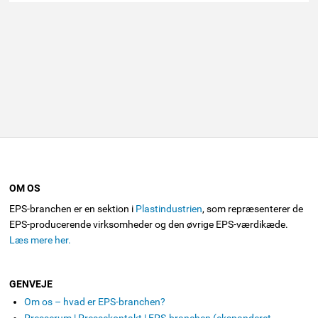
OM OS
EPS-branchen er en sektion i
Plastindustrien
, som repræsenterer de
EPS-producerende virksomheder og den øvrige EPS-værdikæde.
Læs mere her.
GENVEJE
Om os – hvad er EPS-branchen?
Presserum | Pressekontakt | EPS-branchen (ekspanderet