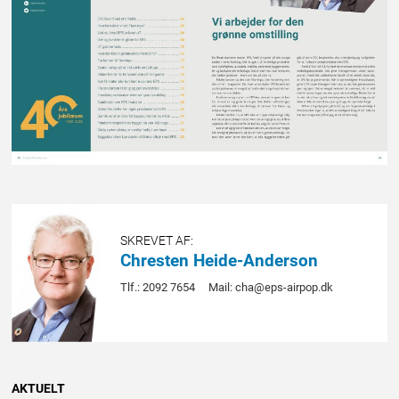
SKREVET AF:
Chresten Heide-Anderson
Tlf.: 2092 7654
Mail: cha@eps-airpop.dk
AKTUELT