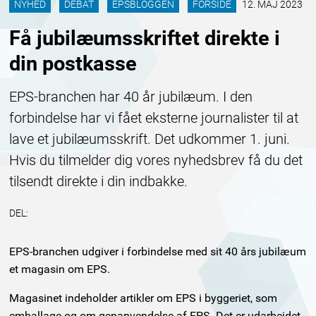
NYHED
DEBAT
EPSBLOGGEN
FORSIDE
12. MAJ 2023
Få jubilæumsskriftet direkte i
din postkasse
EPS-branchen har 40 år jubilæum. I den
forbindelse har vi fået eksterne journalister til at
lave et jubilæumsskrift. Det udkommer 1. juni.
Hvis du tilmelder dig vores nyhedsbrev få du det
tilsendt direkte i din indbakke.
DEL:
EPS-branchen udgiver i forbindelse med sit 40 års jubilæum
et magasin om EPS.
Magasinet indeholder artikler om EPS i byggeriet, som
emballage og om genanvendelse af EPS. Det er udarbejdet