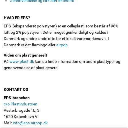
Genanvendelse og cirkulær økonomi
HVAD ER EPS?
EPS (ekspanderet polystyren) er en celleplast, som består af 98%
luft og 2% polystyren. Det er meget genkendeligt og kaldes i
Danmark og andre lande ofte for et lokalt varemærkenavn. I
Danmark er det flamingo eller
airpop
.
Viden om plast generelt
På
www.plast.dk
kan du finde information om andre plasttyper og
genanvendelse af plast generel.
KONTAKT OS
EPS-branchen
c/o Plastindustrien
Vesterbrogade 1E, 3.
1620 København V
Mail:
info@eps-airpop.dk