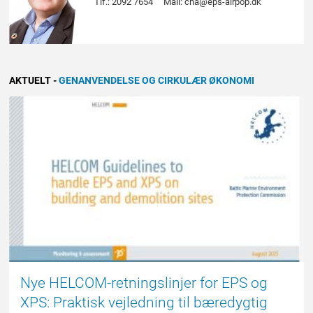
Tlf.: 2092 7654
Mail: cha@eps-airpop.dk
AKTUELT
-
GENANVENDELSE OG CIRKULÆR ØKONOMI
NYHED
Nye HELCOM-retningslinjer for EPS og
XPS: Praktisk vejledning til bæredygtig