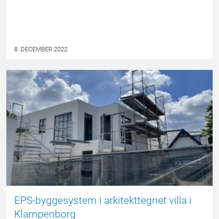
8. DECEMBER 2022
NYHED
EPS-byggesystem i arkitekttegnet villa i
Klampenborg