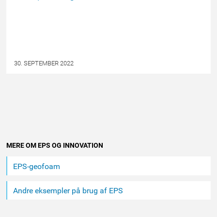
30. SEPTEMBER 2022
Andet
MERE OM EPS OG INNOVATION
indhold
EPS-geofoam
Andre eksempler på brug af EPS