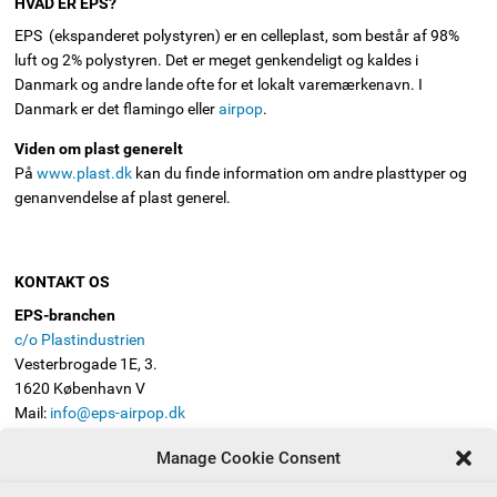
HVAD ER EPS?
EPS (ekspanderet polystyren) er en celleplast, som består af 98%
luft og 2% polystyren. Det er meget genkendeligt og kaldes i
Danmark og andre lande ofte for et lokalt varemærkenavn. I
Danmark er det flamingo eller
airpop
.
Viden om plast generelt
På
www.plast.dk
kan du finde information om andre plasttyper og
genanvendelse af plast generel.
KONTAKT OS
EPS-branchen
c/o Plastindustrien
Vesterbrogade 1E, 3.
1620 København V
Mail:
info@eps-airpop.dk
Telefon: 3330 8630
Manage Cookie Consent