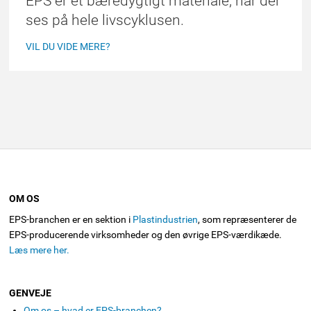
EPS er et bæredygtigt materiale, når der
ses på hele livscyklusen.
VIL DU VIDE MERE?
OM OS
EPS-branchen er en sektion i
Plastindustrien
, som repræsenterer de
EPS-producerende virksomheder og den øvrige EPS-værdikæde.
Læs mere her.
GENVEJE
Om os – hvad er EPS-branchen?