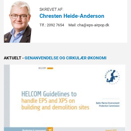
SKREVET AF:
Chresten Heide-Anderson
Tlf.: 2092 7654
Mail: cha@eps-airpop.dk
AKTUELT
-
GENANVENDELSE OG CIRKULÆR ØKONOMI
NYHED