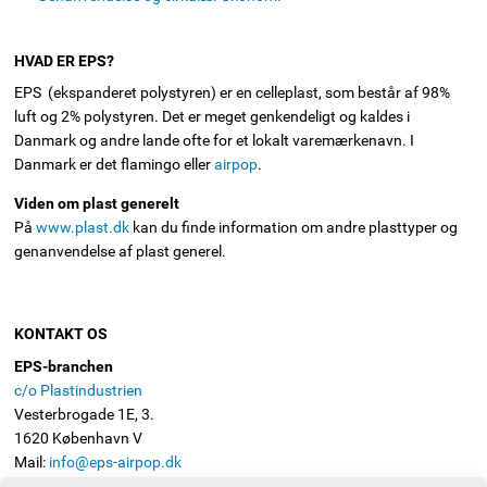
HVAD ER EPS?
EPS (ekspanderet polystyren) er en celleplast, som består af 98%
luft og 2% polystyren. Det er meget genkendeligt og kaldes i
Danmark og andre lande ofte for et lokalt varemærkenavn. I
Danmark er det flamingo eller
airpop
.
Viden om plast generelt
På
www.plast.dk
kan du finde information om andre plasttyper og
genanvendelse af plast generel.
KONTAKT OS
EPS-branchen
c/o Plastindustrien
Vesterbrogade 1E, 3.
1620 København V
Mail:
info@eps-airpop.dk
Telefon: 3330 8630