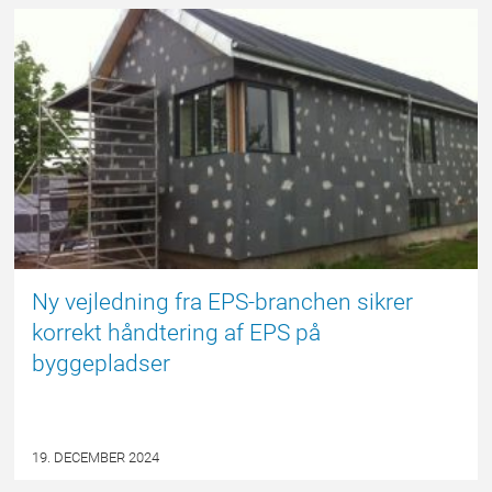
EPSBLOGGEN
Ny vejledning fra EPS-branchen sikrer
korrekt håndtering af EPS på
byggepladser
19. DECEMBER 2024