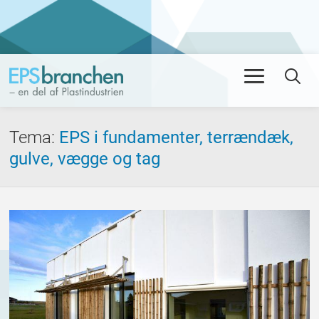
Men
Se
Tema
:
EPS i fundamenter, terrændæk,
gulve, vægge og tag