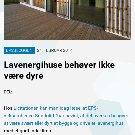
EPSBLOGGEN
24. FEBRUAR 2014
Lavenergihuse behøver ikke
være dyre
DEL:
Hos
Licitationen kan man idag læse, at EPS-
virksomheden Sundolitt “har bevist, at det hverken behøver
at være svært eller dyrt at bygge og drive et lavenergihus
med et godt indeklima.