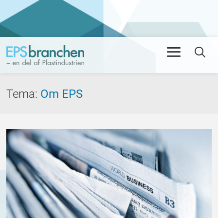
Men
Se
Tema
:
Om EPS