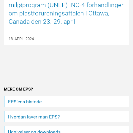
miljøprogram (UNEP) INC-4 forhandlinger
om plastforureningsaftalen i Ottawa,
Canada den 23.-29. april
18. APRIL 2024
Andet
MERE OM EPS?
indhold
EPS’ens historie
Hvordan laver man EPS?
Udgivelser og downloads