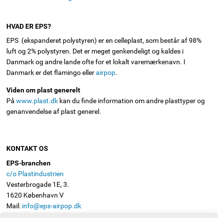
HVAD ER EPS?
EPS (ekspanderet polystyren) er en celleplast, som består af 98%
luft og 2% polystyren. Det er meget genkendeligt og kaldes i
Danmark og andre lande ofte for et lokalt varemærkenavn. I
Danmark er det flamingo eller
airpop
.
Viden om plast generelt
På
www.plast.dk
kan du finde information om andre plasttyper og
genanvendelse af plast generel.
KONTAKT OS
EPS-branchen
c/o Plastindustrien
Vesterbrogade 1E, 3.
1620 København V
Mail:
info@eps-airpop.dk
Telefon: 3330 8630