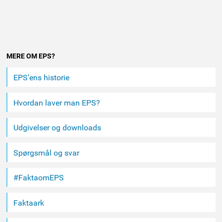
Andet
MERE OM EPS?
indhold
EPS’ens historie
Hvordan laver man EPS?
Udgivelser og downloads
Spørgsmål og svar
#FaktaomEPS
Faktaark