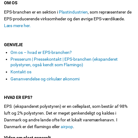
OM OS
EPS-branchen er en sektion i
Plastindustrien
, som repræsenterer de
EPS-producerende virksomheder og den øvrige EPS-værdikæde.
Læs mere her.
GENVEJE
Om os – hvad er EPS-branchen?
Presserum | Pressekontakt | EPS-branchen (ekspanderet
polystyren, også kendt som Flamingo)
Kontakt os
Genanvendelse og cirkulær økonomi
HVAD ER EPS?
EPS (ekspanderet polystyren) er en celleplast, som består af 98%
luft og 2% polystyren. Det er meget genkendeligt og kaldes i
Danmark og andre lande ofte for et lokalt varemærkenavn. I
Danmark er det flamingo eller
airpop
.
Viden om plast generelt