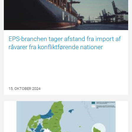
EPS-branchen tager afstand fra import af
råvarer fra konfliktførende nationer
15. OKTOBER 2024
EPSBLOGGEN