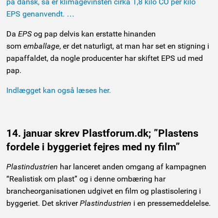
på dansk, så er klimagevinsten cirka 1,8 kilo CO per kilo
EPS genanvendt. …
Da
EPS
og pap delvis kan erstatte hinanden
som
emballage
, er det naturligt, at man har set en stigning i
papaffaldet, da nogle producenter har skiftet EPS ud med
pap.
Indlægget kan også læses her.
14. januar skrev Plastforum.dk; ”Plastens
fordele i byggeriet fejres med ny film”
Plastindustrien
har lanceret anden omgang af kampagnen
“Realistisk om plast” og i denne ombæring har
brancheorganisationen udgivet en film og plastisolering i
byggeriet. Det skriver
Plastindustrien
i en pressemeddelelse.