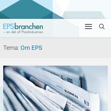
Men
Se
Tema
:
Om EPS