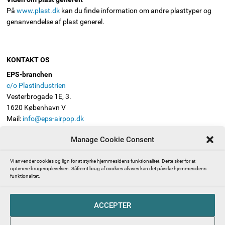
På
www.plast.dk
kan du finde information om andre plasttyper og
genanvendelse af plast generel.
KONTAKT OS
EPS-branchen
c/o Plastindustrien
Vesterbrogade 1E, 3.
1620 København V
Mail:
info@eps-airpop.dk
Telefon: 3330 8630
Manage Cookie Consent
FØLG EPS-BRANCHEN
Vi anvender cookies og lign for at styrke hjemmesidens funktionalitet. Dette sker for at
optimere brugeroplevelsen. Såfremt brug af cookies afvises kan det påvirke hjemmesidens
funktionalitet.
Presserum | Pressekontakt | EPS-branchen (ekspanderet
ACCEPTER
polystyren, også kendt som Flamingo)
Abonnér på EPS-branchens nyhedsbrev