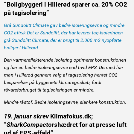
”Boligbyggeri i Hillerød sparer ca. 20% CO2
på tagisolering”
Grå Sundolitt Climate gav bedre isoleringsevne og mindre
CO2 aftryk Det er Sundolitt, der har leveret tag-isoleringen
grå Sundolitt Climate, der er brugt til 2.000 m2 nyopførte
boliger i Hillerød.
Den varmereflekterende isolering optimerer konstruktionen
og har en bedre isoleringsevne end hvid EPS. Dermed har
man i Hillerød gennem valg af tagisolering hentet CO2
besparelser på byggeriets klimaregnskab, fordi
råvareforbruget til tagisoleringen er mindre.
Mindre råstof. Bedre isoleringsevne, slankere konstruktion.
19.
januar skrev
Klimafokus.dk;
”
Shark
Compactors
hædret for at presse luft
ud af EPS-affald”