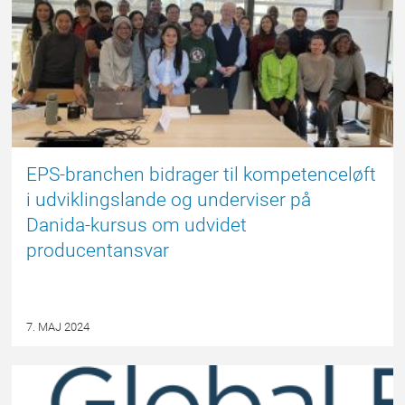
EPS-branchen bidrager til kompetenceløft
i udviklingslande og underviser på
Danida-kursus om udvidet
producentansvar
7. MAJ 2024
EPSBLOGGEN