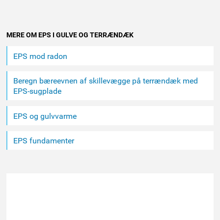
Andet
MERE OM EPS I GULVE OG TERRÆNDÆK
indhold
EPS mod radon
Beregn bæreevnen af skillevægge på terrændæk med
EPS-sugplade
EPS og gulvvarme
EPS fundamenter
FIND ET MEDLEM