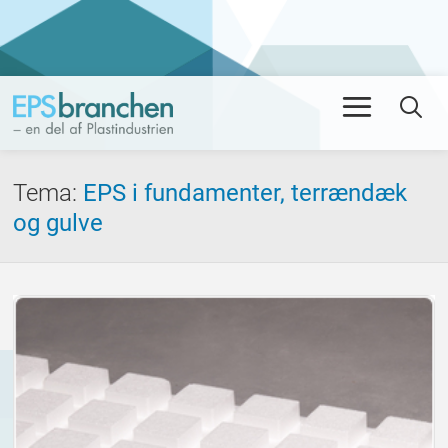
Men
Se
Tema
:
EPS i fundamenter, terrændæk
og gulve