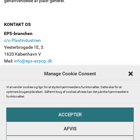
genanvendelse af plast generel.
KONTAKT OS
EPS-branchen
c/o Plastindustrien
Vesterbrogade 1E, 3.
1620 København V
Mail:
info@eps-airpop.dk
Telefon: 3330 8630
Manage Cookie Consent
FØLG EPS-BRANCHEN
Vi anvender cookies og lign for at styrke hjemmesidens funktionalitet. Dette sker for at
optimere brugeroplevelsen. Såfremt brug af cookies afvises kan det påvirke hjemmesidens
funktionalitet.
Presserum | Pressekontakt | EPS-branchen (ekspanderet
ACCEPTER
polystyren, også kendt som Flamingo)
Abonnér på EPS-branchens nyhedsbrev
AFVIS
EPS-branchen – en del af Plastindustrien beskytter dine
persondata