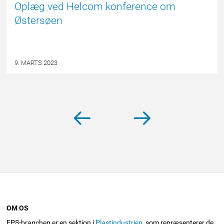
Oplæg ved Helcom konference om
Østersøen
9. MARTS 2023
Ældre
Nyere
Navigation
til
indlæg
indlæg
indlæg
OM OS
EPS-branchen er en sektion i
Plastindustrien
, som repræsenterer de