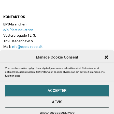
KONTAKT OS
EPS-branchen
c/o Plastindustrien
Vesterbrogade 1E, 3.
1620 København V
Mail:
info@eps-airpop.dk
Telefon: 3330 8630
Manage Cookie Consent
FØLG EPS-BRANCHEN
Vi anvender cookies og lign for at styrke hjemmesidens funktionalitet. Dette sker for at
optimere brugeroplevelsen. Såfremt brug af cookies afvises kan det påvirke hjemmesidens
funktionalitet.
Presserum | Pressekontakt | EPS-branchen (ekspanderet
ACCEPTER
polystyren, også kendt som Flamingo)
Abonnér på EPS-branchens nyhedsbrev
AFVIS
EPS-branchen – en del af Plastindustrien beskytter dine
persondata
VIEW PREFERENCES